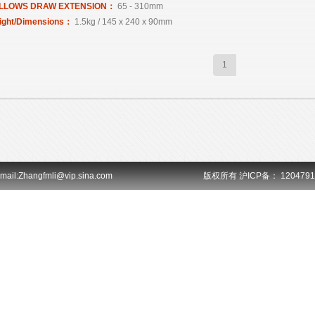
LLOWS DRAW EXTENSION：
65 - 310mm
ight/Dimensions：
1.5kg / 145 x 240 x 90mm
1
ail:Zhangfmli@vip.sina.com
版权所有 沪ICP备： 12047