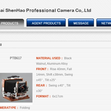
ng
PTB617
MATERIAL USED：
Black
Walnut, Aluminum Alloy
FRONT：
Rise 40mm, Fall
14mm, Shift ±38mm, Swing
±45° , Tilt ±25°
REAR：
Swing ±40° , Tilt
±30°
FORMAT：
6x17cm
MERATYPE：
Folding